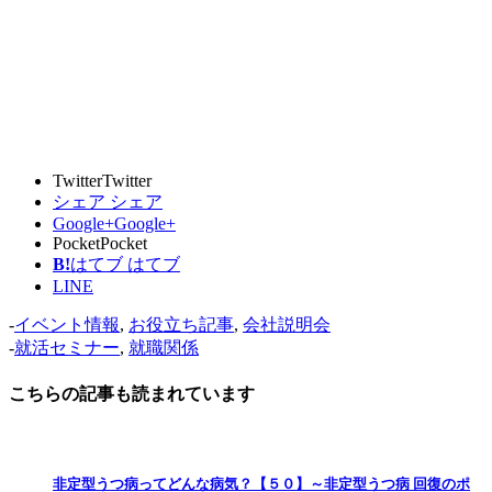
Twitter
Twitter
シェア
シェア
Google+
Google+
Pocket
Pocket
B!
はてブ
はてブ
LINE
-
イベント情報
,
お役立ち記事
,
会社説明会
-
就活セミナー
,
就職関係
こちらの記事も読まれています
非定型うつ病ってどんな病気？【５０】～非定型うつ病 回復のポ