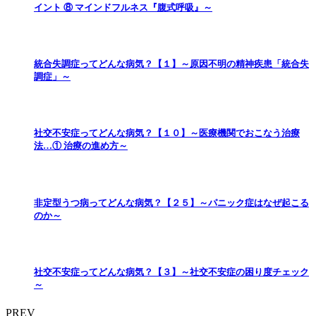
イント ⑧ マインドフルネス『腹式呼吸』～
統合失調症ってどんな病気？【１】～原因不明の精神疾患「統合失
調症」～
社交不安症ってどんな病気？【１０】～医療機関でおこなう治療
法…① 治療の進め方～
非定型うつ病ってどんな病気？【２５】～パニック症はなぜ起こる
のか～
社交不安症ってどんな病気？【３】～社交不安症の困り度チェック
～
PREV