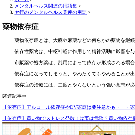
メンタルヘルス関連の用語集
>
ヤ行のメンタルヘルス関連の用語
>
薬物依存症
薬物依存症とは、大麻や麻薬などの何らかの薬物を継続
依存性薬物は、中枢神経に作用して精神活動に影響を与
市販薬や処方薬は、乱用によって依存が形成される場合
依存症になってしまうと、やめたくてもやめることが出
依存症の治療には、二度とやらないという強い意志が必
関連記事⇒
【依存症】アルコール依存症やDV家庭は要注意かも・・・
【依存症】買い物でストレス発散！は実は危険？買い物依存