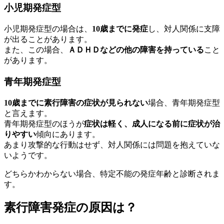
小児期発症型
小児期発症型
の場合は、
10歳までに発症
し、
対人関係に支障
が出る
ことがあります。
また、この場合、
ＡＤＨＤなどの他の障害を持っている
こと
があります。
青年期発症型
10歳までに素行障害の症状が見られない
場合、
青年期発症型
と言えます。
青年期発症型のほうが
症状は軽く、成人になる前に症状が治
りやすい
傾向にあります。
あまり攻撃的な行動はせず、対人関係には問題を抱えていな
いようです。
どちらかわからない場合、
特定不能の発症年齢
と診断されま
す。
素行障害発症の原因は？