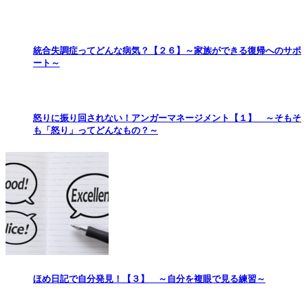
統合失調症ってどんな病気？【２６】～家族ができる復帰へのサポ
ート～
怒りに振り回されない！アンガーマネージメント【１】 ～そもそ
も「怒り」ってどんなもの？～
ほめ日記で自分発見！【３】 ～自分を複眼で見る練習～