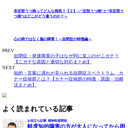
非定型うつ病ってどんな病気？【２】～“定型うつ病”と“非定型う
つ病”はどこがどう違うのか？～
心の病ではなく脳の障害！～自閉症の特徴編～
PREV
自閉症・発達障害の子はなぜ列に並ぶのがニガテ？
【ニガテな原因と適切な対応まとめ】
NEXT
知的・言葉に遅れが見られる自閉症スペクトラム カ
ナー症候群とは？【カナー症候群の特徴・原因・治療
法まとめ】
よく読まれている記事
お役立ち記事
,
精神疾患関係
軽度知的障害の方が大人になってから困