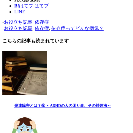
Pocket
Pocket
B!
はてブ
はてブ
LINE
-
お役立ち記事
,
依存症
-
お役立ち記事
,
依存症
,
依存症ってどんな病気？
こちらの記事も読まれています
発達障害とは？⑨ ～ADHDの人の困り事、その対処法～