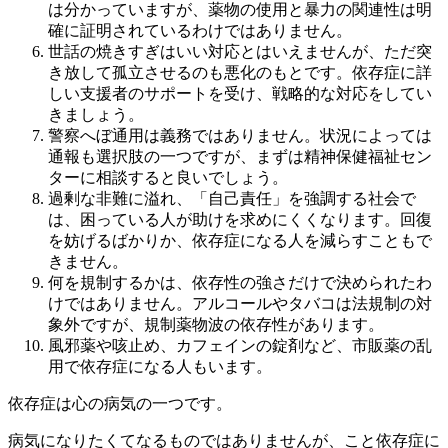
は分かっていますが、薬物の使用と暴力の関連性は明
確に証明されているわけではありません。
世話の焼きすぎはいい対応とはいえませんが、ただ突
き放して孤立させるのも悪化のもとです。依存症に詳
しい支援者のサポートを受け、戦略的な対応をしてい
きましょう。
警察へぼ通用は義務ではありません。状況によっては
通報も選択肢の一つですが、まずは精神保健福祉セン
ターに相談すると良いでしょう。
過剰な非難に溢れ、「自己責任」を強調する社会で
は、困っている人が助けを求めにくくなります。回復
を妨げるばかりか、依存症になる人を減らすこともで
きません。
何を規制するかは、依存性の強さだけで決められたわ
けではありません。アルコールやタバコは法規制の対
象外ですが、規制薬物波の依存性があります。
風邪薬や咳止め、カフェインの錠剤など、市販薬の乱
用で依存症になる人もいます。
依存症は心の病気の一つです。
病気になりたくてなるものではありませんが、こと依存症に