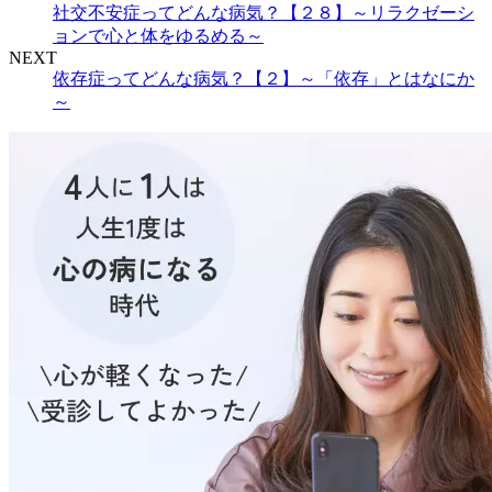
社交不安症ってどんな病気？【２８】～リラクゼーシ
ョンで心と体をゆるめる～
NEXT
依存症ってどんな病気？【２】～「依存」とはなにか
～