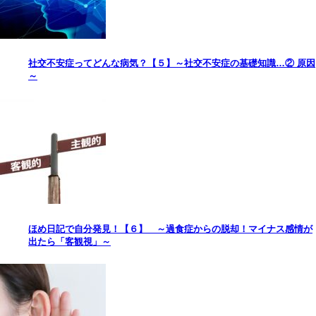
社交不安症ってどんな病気？【５】～社交不安症の基礎知識…② 原因
～
ほめ日記で自分発見！【６】 ～過食症からの脱却！マイナス感情が
出たら「客観視」～