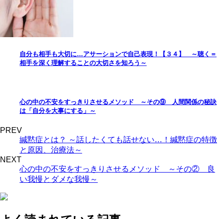
自分も相手も大切に…アサーションで自己表現！【３４】 ～聴く＝
相手を深く理解することの大切さを知ろう～
心の中の不安をすっきりさせるメソッド ～その⑨ 人間関係の秘訣
は「自分を大事にする」～
PREV
緘黙症とは？ ～話したくても話せない…！緘黙症の特徴
と原因、治療法～
NEXT
心の中の不安をすっきりさせるメソッド ～その② 良
い我慢とダメな我慢～