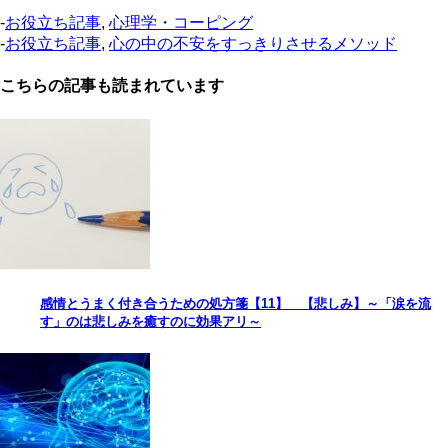
-
お役立ち記事
,
心理学・コーピング
-
お役立ち記事
,
心の中の不安をすっきりさせるメソッド
こちらの記事も読まれています
感情とうまく付き合うための処方箋【11】 【悲しみ】～「涙を流
す」のは悲しみを癒すのに効果アリ～