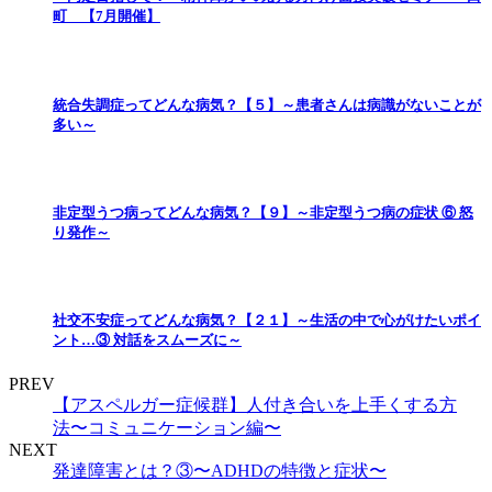
町 【7月開催】
統合失調症ってどんな病気？【５】～患者さんは病識がないことが
多い～
非定型うつ病ってどんな病気？【９】～非定型うつ病の症状 ⑥ 怒
り発作～
社交不安症ってどんな病気？【２１】～生活の中で心がけたいポイ
ント…③ 対話をスムーズに～
PREV
【アスペルガー症候群】人付き合いを上手くする方
法〜コミュニケーション編〜
NEXT
発達障害とは？③〜ADHDの特徴と症状〜