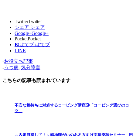
Twitter
Twitter
シェア
シェア
Google+
Google+
Pocket
Pocket
B!
はてブ
はてブ
LINE
-
お役立ち記事
-
うつ病
,
気分障害
こちらの記事も読まれています
不安な気持ちに対処するコーピング講座⑨「コーピング選びのコ
ツ」
～内定目指して！～精神障がいのある方向け面接突破セミナー 田