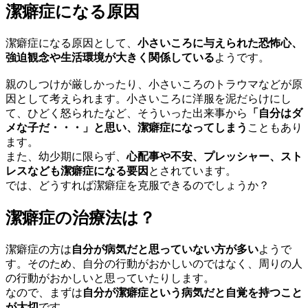
潔癖症になる原因
潔癖症になる原因として、
小さいころに与えられた恐怖心、
強迫観念
や
生活環境
が大きく関係している
ようです。
親のしつけが厳しかったり、小さいころのトラウマなどが原
因として考えられます。小さいころに洋服を泥だらけにし
て、ひどく怒られたなど、そういった出来事から
「自分はダ
メな子だ・・・」と思い、潔癖症になってしまう
こともあり
ます。
また、幼少期に限らず、
心配事や不安、プレッシャー、スト
レスなども潔癖症になる要因
とされています。
では、どうすれば潔癖症を克服できるのでしょうか？
潔癖症の治療法は？
潔癖症の方は
自分が病気だと思っていない方が多い
ようで
す。そのため、自分の行動がおかしいのではなく、周りの人
の行動がおかしいと思っていたりします。
なので、まずは
自分が潔癖症という病気だと自覚を持つこと
が大切
です。