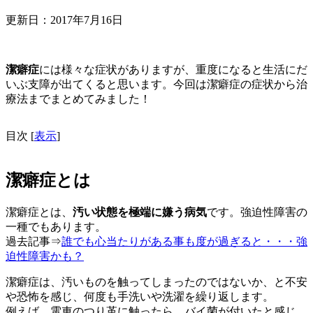
更新日：
2017年7月16日
潔癖症
には様々な症状がありますが、重度になると生活にだ
いぶ支障が出てくると思います。今回は潔癖症の症状から治
療法までまとめてみました！
目次
[
表示
]
潔癖症とは
潔癖症とは、
汚い状態を極端に嫌う病気
です。強迫性障害の
一種でもあります。
過去記事⇒
誰でも心当たりがある事も度が過ぎると・・・強
迫性障害かも？
潔癖症は、汚いものを触ってしまったのではないか、と不安
や恐怖を感じ、何度も手洗いや洗濯を繰り返します。
例えば、電車のつり革に触ったら、バイ菌が付いたと感じ