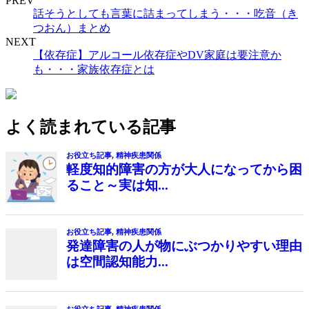
PREV
話そうとしても言葉に詰まってしまう・・・吃音（き
つおん）まとめ
NEXT
【依存症】アルコール依存症やDV家庭は要注意か
も・・・家族依存症とは
よく読まれている記事
お役立ち記事
,
精神疾患関係
軽度知的障害の方が大人になってから困
ること～実は知...
お役立ち記事
,
精神疾患関係
発達障害の人が物にぶつかりやすい理由
は空間認知能力...
お役立ち記事
,
精神疾患関係