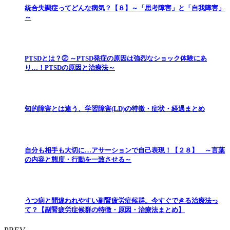
統合失調症ってどんな病気？【８】～「思考障害」と「自我障害」
～
PTSDとは？② ～PTSD発症の原因は強烈なショック体験にあ
り…！PTSDの原因と治療法～
知的障害とは違う、学習障害(LD)の特徴・症状・経過まとめ
自分も相手も大切に…アサーションで自己表現！【２８】 ～言葉
の内容と態度・行動を一致させる～
うつ病と間違われやすい副腎疲労症候群。今すぐできる治療法っ
て？【副腎疲労症候群の特徴・原因・治療法まとめ】