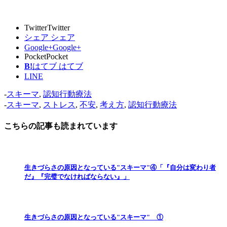
Twitter
Twitter
シェア
シェア
Google+
Google+
Pocket
Pocket
B!
はてブ
はてブ
LINE
-
スキーマ
,
認知行動療法
-
スキーマ
,
ストレス
,
不安
,
考え方
,
認知行動療法
こちらの記事も読まれています
生きづらさの原因となっている"スキーマ"④「『自分は変わり者
だ』『完璧でなければならない』」
生きづらさの原因となっている"スキーマ" ①