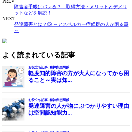
PREV
障害者手帳はバレる？ 取得方法・メリットとデメリ
ットなどを解説！
NEXT
発達障害とは？⑤ ～アスペルガー症候群の人が困る事
～
よく読まれている記事
お役立ち記事
,
精神疾患関係
軽度知的障害の方が大人になってから困
ること～実は知...
お役立ち記事
,
精神疾患関係
発達障害の人が物にぶつかりやすい理由
は空間認知能力...