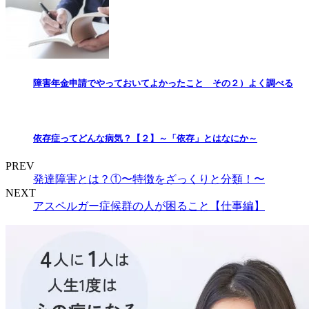
障害年金申請でやっておいてよかったこと その２）よく調べる
依存症ってどんな病気？【２】～「依存」とはなにか～
PREV
発達障害とは？①〜特徴をざっくりと分類！〜
NEXT
アスペルガー症候群の人が困ること【仕事編】