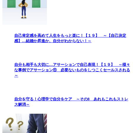
自己肯定感を高めて人生をもっと楽に！【１９】 ～【自己決定
感】…結婚か昇進か、自分がわからない！～
自分も相手も大切に…アサーションで自己表現！【１９】 ～様々
な事例でアサーション⑪ 必要ないものをしつこくセールスされる
～
自分を守る！心理学で自分をケア ～その8 あれもこれもストレ
ス解消～