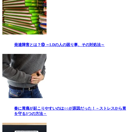
発達障害とは？⑩ ～LDの人の困り事、その対処法～
春に胃痛が起こりやすいのは○○が原因だった！－ストレスから胃
を守る3つの方法－