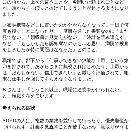
この頃から
、上司の言うことや、今聞いた頼まれごとなど
が、頭からすっぽりと抜けてしまうことが起きるようになり
ました。
財布や携帯をどこに置いたのか分からなくなって、一日で何
度も捜すことになったり、一度目を通した書類なのに「まだ
見てない」「領収書に見覚えがない」「時計を読み違える」
など、「もしかしたら認知症なのかも…と思い、病院で検査
をしましたが特に問題はななった」とのこと。
職場では、部下から「仕事ができない無能な上司」という烙
印を押されて、あからさまに無視されはじめたり、上司から
は「だらしがない。信用できない」と厳しく評価されて、粗
末な仕事しか回してもらえなくなりました。
Ｋさんは、「もうこれ以上、職場に迷惑をかけられない」
と、転職を考えています…。
考えられる症状
ADHD
の人は、
複数の業務を並行して行ったり、優先順位が
つけられず、計画を見直すことが苦手なため、段取りがうま