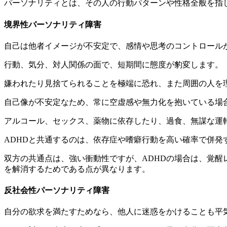
パーソナリティとは、その人の行動パターンや性格全般を指
境界性パーソナリティ障害
自己は他者イメージが不安定で、感情や思考のコントロール
行動、気分、対人関係の面で、短期間に態度が豹変します。
嫌われたり見捨てられることを極端に恐れ、また周囲の人を
自己像が不安定なため、常に空虚感や無力化を抱いている場
アルコール、セックス、薬物に依存したり、過食、無謀な運
ADHDと共通するのは、依存症や嗜癖行動を高い確率で併発
双方の共通点は、強い衝動性ですが、ADHDの場合は、覚
を解消するためである点が異なります。
反社会性パーソナリティ障害
自分の欲求を満たすためなら、他人に迷惑をかけることも平