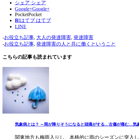
シェア
シェア
Google+
Google+
Pocket
Pocket
B!
はてブ
はてブ
LINE
-
お役立ち記事
,
大人の発達障害
,
発達障害
-
お役立ち記事
,
発達障害の人と共に働くということ
こちらの記事も読まれています
気象病とは？ ～雨が降りそうになると頭痛がする…古傷が痛む…気
関東地方も梅雨入りし、本格的に雨のシーズンに突入し