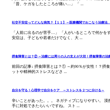
「昔、ケガをしたところが痛い…」 「 ...
社交不安症ってどんな病気？【１１】～医療機関でおこなう治療法…
「人前に出るのが苦手…」 「人がいるところで何かを
安症は、子どもや若者だけでなく、大 ...
摂食障害とは？② ～治療には周りの人の支えが大切！摂食障害の治
前回の記事↓ 摂食障害とは？① ～約90％が女性！？摂
ットや精神的ストレスなどさ ...
自分を守る！心理学で自分をケア ～ストレスを２つに分ける～
辛いことがあった。。。 ネガティブになりやすい。 
手に対処できたらいいですね。 スト ...