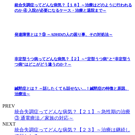
統合失調症ってどんな病気？【１８】～治療はどのように行われる
のか ④ 入院が必要になるケース・治療と退院まで～
発達障害とは？⑨ ～ADHDの人の困り事、その対処法～
非定型うつ病ってどんな病気？【２】～“定型うつ病”と“非定型う
つ病”はどこがどう違うのか？～
緘黙症とは？ ～話したくても話せない…！緘黙症の特徴と原因、
治療法～
PREV
統合失調症ってどんな病気？【２１】～急性期の治療
③ 通電療法／家族の対応～
NEXT
統合失調症ってどんな病気？【２３】～治療は継続し