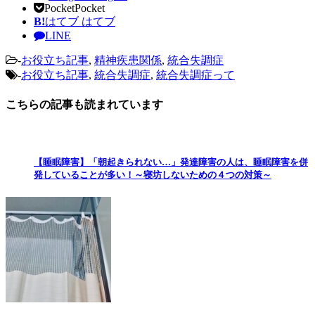
Pocket
Pocket
B!
はてブ
はてブ
LINE
-
お役立ち記事
,
精神疾患関係
,
統合失調症
-
お役立ち記事
,
統合失調症
,
統合失調症って
こちらの記事も読まれています
【睡眠障害】「朝起きられない…」発達障害の人は、睡眠障害を併
発していることが多い！～寝坊しないための４つの対策～