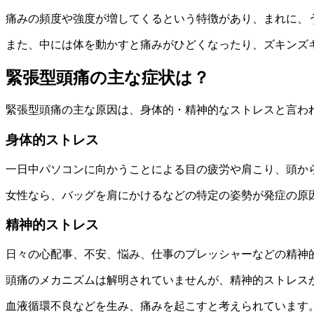
痛みの頻度や強度が増してくるという特徴
があり、まれに、
また、中には体を動かすと痛みがひどくなったり、ズキンズ
緊張型頭痛の主な症状は？
緊張型頭痛の主な原因は、
身体的
・
精神的なストレス
と言わ
身体的ストレス
一日中パソコンに向かうことによる
目の疲労
や
肩こり
、
頭か
女性なら、バッグを肩にかけるなどの特定の姿勢が発症の原
精神的ストレス
日々の心配事
、
不安
、
悩み
、
仕事のプレッシャー
などの精神
頭痛のメカニズムは解明されていませんが、精神的ストレス
血液循環不良などを生み、痛みを起こすと考えられています