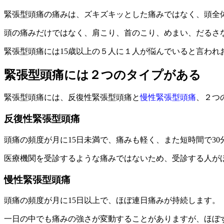
緊張型頭痛の痛みは、ズキズキッとした痛みではなく、頭全
頭の痛みだけではなく、肩こり、首のこり、めまい、だるさ
緊張型頭痛には15歳以上の
５人に１人
が悩んでいると言われ
緊張型頭痛には２つのタイプがある
緊張型頭痛には、
反復性緊張型頭痛
と
慢性緊張型頭痛
、
２つ
反復性緊張型頭痛
頭痛の頻度が
月に15日未満
で、
痛みも軽く、また短時間で30
医療機関を受診するような痛みではないため、受診する人が
慢性緊張型頭痛
頭痛の頻度が
月に15日以上
で、
ほぼ連日痛みが持続します。
一日の中でも痛みの強さが変動することがありますが、ほぼ