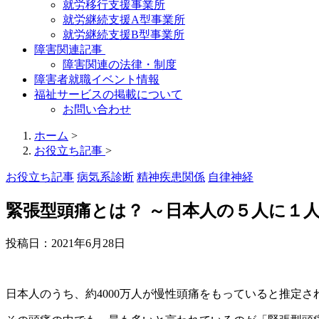
就労移行支援事業所
就労継続支援A型事業所
就労継続支援B型事業所
障害関連記事
障害関連の法律・制度
障害者就職イベント情報
福祉サービスの掲載について
お問い合わせ
ホーム
>
お役立ち記事
>
お役立ち記事
病気系診断
精神疾患関係
自律神経
緊張型頭痛とは？ ～日本人の５人に１
投稿日：
2021年6月28日
日本人のうち、約4000万人が慢性頭痛をもっていると推定さ