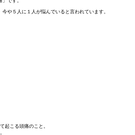
痛」
です。
、今や
５人に１人
が悩んでいると言われています。
て起こる頭痛のこと。
。