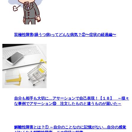
双極性障害(躁うつ病)ってどんな病気？②〜症状の経過編〜
自分も相手も大切に…アサーションで自己表現！【１８】 ～様々
な事例でアサーション⑩ 注文したものと違うものが届いた～
解離性障害とは？① ～自分のことなのに記憶がない…自分の感覚