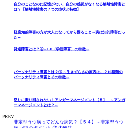
自分のことなのに記憶がない…自分の感覚がなくなる解離性障害と
は？【解離性障害の７つの症状と特徴】
軽度知的障害の方が大人になってから困ること～実は知的障害だっ
た～
発達障害とは？④～LD（学習障害）の特徴～
パーソナリティ障害とは？① ～生きずらさの原因は…？10種類の
パーソナリティ障害とその特徴～
怒りに振り回されない！アンガーマネージメント【５】 ～アンガ
ーマネージメントとは？～
PREV
非定型うつ病ってどんな病気？【５４】～非定型うつ
病 回復のポイント ⑫ 内観法～