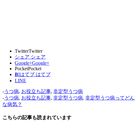
Twitter
Twitter
シェア
シェア
Google+
Google+
Pocket
Pocket
B!
はてブ
はてブ
LINE
-
うつ病
,
お役立ち記事
,
非定型うつ病
-
うつ病
,
お役立ち記事
,
非定型うつ病
,
非定型うつ病ってどん
な病気？
こちらの記事も読まれています