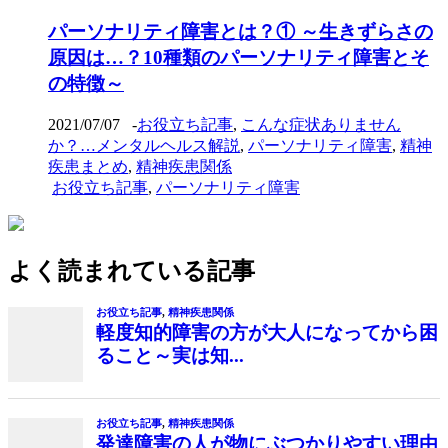
パーソナリティ障害とは？① ～生きずらさの
原因は…？10種類のパーソナリティ障害とそ
の特徴～
2021/07/07
-
お役立ち記事
,
こんな症状ありません
か？…メンタルヘルス解説
,
パーソナリティ障害
,
精神
疾患まとめ
,
精神疾患関係
お役立ち記事
,
パーソナリティ障害
よく読まれている記事
お役立ち記事
,
精神疾患関係
軽度知的障害の方が大人になってから困
ること～実は知...
お役立ち記事
,
精神疾患関係
発達障害の人が物にぶつかりやすい理由