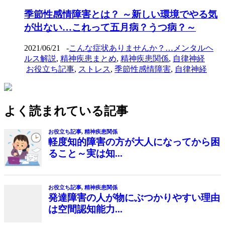
季節性感情障害とは？ ～新しい環境でやる気
が出ない…これって五月病？うつ病？～
2021/06/21
-
こんな症状ありませんか？…メンタルヘ
ルス解説
,
精神疾患まとめ
,
精神疾患関係
,
自律神経
お役立ち記事
,
ストレス
,
季節性感情障害
,
自律神経
よく読まれている記事