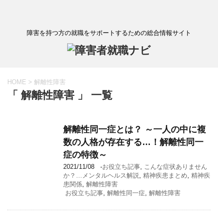
障害を持つ方の就職をサポートするための総合情報サイト
HOME
>
解離性障害
「 解離性障害 」 一覧
解離性同一症とは？ ～一人の中に複
数の人格が存在する…！解離性同一
症の特徴～
2021/11/08
-
お役立ち記事
,
こんな症状ありません
か？…メンタルヘルス解説
,
精神疾患まとめ
,
精神疾
患関係
,
解離性障害
お役立ち記事
,
解離性同一症
,
解離性障害