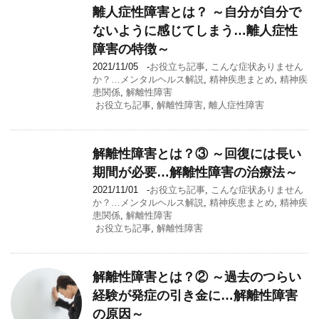
離人症性障害とは？ ～自分が自分で
ないように感じてしまう…離人症性
障害の特徴～
2021/11/05
-
お役立ち記事
,
こんな症状ありません
か？…メンタルヘルス解説
,
精神疾患まとめ
,
精神疾
患関係
,
解離性障害
お役立ち記事
,
解離性障害
,
離人症性障害
解離性障害とは？③ ～回復には長い
期間が必要…解離性障害の治療法～
2021/11/01
-
お役立ち記事
,
こんな症状ありません
か？…メンタルヘルス解説
,
精神疾患まとめ
,
精神疾
患関係
,
解離性障害
お役立ち記事
,
解離性障害
解離性障害とは？② ～過去のつらい
経験が発症の引き金に…解離性障害
の原因～