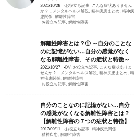
2021/10/29
-
お役立ち記事
,
こんな症状ありません
か？…メンタルヘルス解説
,
精神疾患まとめ
,
精神疾
患関係
,
解離性障害
お役立ち記事
,
解離性障害
解離性障害とは？① ～自分のことな
のに記憶がない…自分の感覚がなく
なる解離性障害、その症状と特徴～
2021/10/27
-
DV
,
お役立ち記事
,
こんな症状ありま
せんか？…メンタルヘルス解説
,
精神疾患まとめ
,
精
神疾患関係
,
解離性障害
お役立ち記事
,
解離性障害
自分のことなのに記憶がない…自分
の感覚がなくなる解離性障害とは？
【解離性障害の７つの症状と特徴】
2017/09/11
-
お役立ち記事
,
精神疾患関係
精神疾患
,
解離性障害