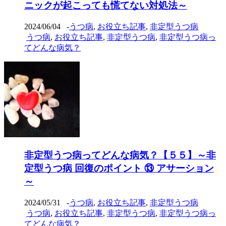
ニックが起こっても慌てない対処法～
2024/06/04
-
うつ病
,
お役立ち記事
,
非定型うつ病
うつ病
,
お役立ち記事
,
非定型うつ病
,
非定型うつ病っ
てどんな病気？
非定型うつ病ってどんな病気？【５５】～非
定型うつ病 回復のポイント ⑬ アサーション
～
2024/05/31
-
うつ病
,
お役立ち記事
,
非定型うつ病
うつ病
,
お役立ち記事
,
非定型うつ病
,
非定型うつ病っ
てどんな病気？