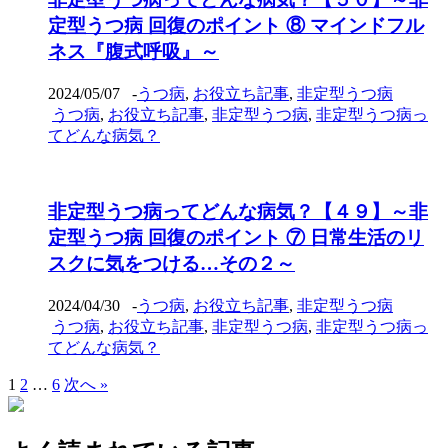
定型うつ病 回復のポイント ⑧ マインドフル
ネス『腹式呼吸』～
2024/05/07
-
うつ病
,
お役立ち記事
,
非定型うつ病
うつ病
,
お役立ち記事
,
非定型うつ病
,
非定型うつ病っ
てどんな病気？
非定型うつ病ってどんな病気？【４９】～非
定型うつ病 回復のポイント ⑦ 日常生活のリ
スクに気をつける…その２～
2024/04/30
-
うつ病
,
お役立ち記事
,
非定型うつ病
うつ病
,
お役立ち記事
,
非定型うつ病
,
非定型うつ病っ
てどんな病気？
1
2
…
6
次へ »