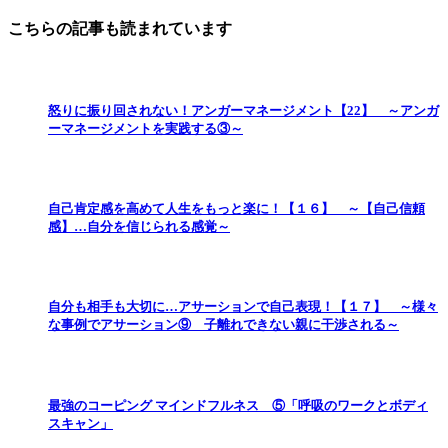
こちらの記事も読まれています
怒りに振り回されない！アンガーマネージメント【22】 ～アンガ
ーマネージメントを実践する③～
自己肯定感を高めて人生をもっと楽に！【１６】 ～【自己信頼
感】…自分を信じられる感覚～
自分も相手も大切に…アサーションで自己表現！【１７】 ～様々
な事例でアサーション⑨ 子離れできない親に干渉される～
最強のコーピング マインドフルネス ⑤「呼吸のワークとボディ
スキャン」